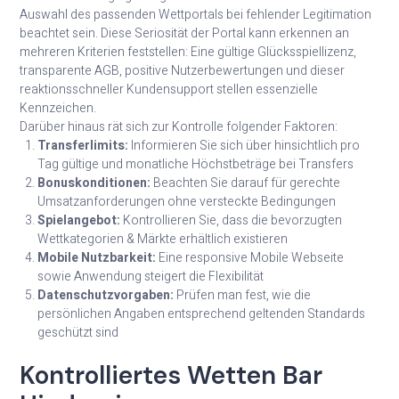
Auswahl des passenden Wettportals bei fehlender Legitimation
beachtet sein. Diese Seriosität der Portal kann erkennen an
mehreren Kriterien feststellen: Eine gültige Glücksspiellizenz,
transparente AGB, positive Nutzerbewertungen und dieser
reaktionsschneller Kundensupport stellen essenzielle
Kennzeichen.
Darüber hinaus rät sich zur Kontrolle folgender Faktoren:
Transferlimits:
Informieren Sie sich über hinsichtlich pro
Tag gültige und monatliche Höchstbeträge bei Transfers
Bonuskonditionen:
Beachten Sie darauf für gerechte
Umsatzanforderungen ohne versteckte Bedingungen
Spielangebot:
Kontrollieren Sie, dass die bevorzugten
Wettkategorien & Märkte erhältlich existieren
Mobile Nutzbarkeit:
Eine responsive Mobile Webseite
sowie Anwendung steigert die Flexibilität
Datenschutzvorgaben:
Prüfen man fest, wie die
persönlichen Angaben entsprechend geltenden Standards
geschützt sind
Kontrolliertes Wetten Bar