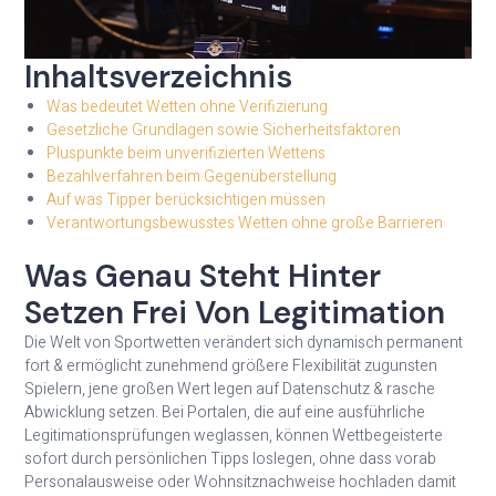
Inhaltsverzeichnis
Was bedeutet Wetten ohne Verifizierung
Gesetzliche Grundlagen sowie Sicherheitsfaktoren
Pluspunkte beim unverifizierten Wettens
Bezahlverfahren beim Gegenüberstellung
Auf was Tipper berücksichtigen müssen
Verantwortungsbewusstes Wetten ohne große Barrieren
Was Genau Steht Hinter
Setzen Frei Von Legitimation
Die Welt von Sportwetten verändert sich dynamisch permanent
fort & ermöglicht zunehmend größere Flexibilität zugunsten
Spielern, jene großen Wert legen auf Datenschutz & rasche
Abwicklung setzen. Bei Portalen, die auf eine ausführliche
Legitimationsprüfungen weglassen, können Wettbegeisterte
sofort durch persönlichen Tipps loslegen, ohne dass vorab
Personalausweise oder Wohnsitznachweise hochladen damit