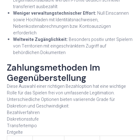
Legitimationsabläufe werden Profite deutlich schneller
transferiert ausbezahlt
Weniger verwaltungstechnischer Effort:
Null Einscannen
sowie Hochladen mit Identitätsnachweisen,
Nebenkostenabrechnungen bzw. Kontoauszügen
erforderlich
Weltweite Zugänglichkeit:
Besonders positiv unter Spielern
von Territorien mit eingeschränktem Zugriff auf
behördlichen Dokumenten
Zahlungsmethoden Im
Gegenüberstellung
Diese Auswahl einer richtigen Bezahloption hat eine wichtige
Rolle für das Spielen frei von umfassende Legitimation.
Unterschiedliche Optionen bieten variierende Grade für
Diskretion und Geschwindigkeit:
Bezahlverfahren
Diskretionsstufe
Transfertempo
Entgelte