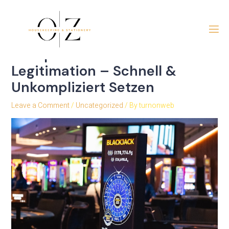
Skip
to
content
Wettportale Ohne
Legitimation – Schnell &
Unkompliziert Setzen
Leave a Comment
/
Uncategorized
/ By
turnonweb