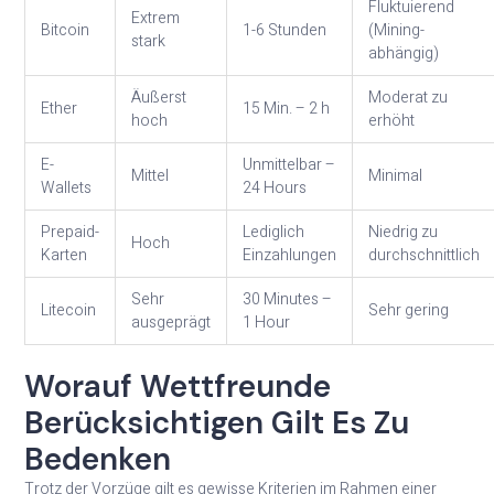
Fluktuierend
Extrem
Bitcoin
1-6 Stunden
(Mining-
stark
abhängig)
Äußerst
Moderat zu
Ether
15 Min. – 2 h
hoch
erhöht
E-
Unmittelbar –
Mittel
Minimal
Wallets
24 Hours
Prepaid-
Lediglich
Niedrig zu
Hoch
Karten
Einzahlungen
durchschnittlich
Sehr
30 Minutes –
Litecoin
Sehr gering
ausgeprägt
1 Hour
Worauf Wettfreunde
Berücksichtigen Gilt Es Zu
Bedenken
Trotz der Vorzüge gilt es gewisse Kriterien im Rahmen einer