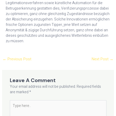
Legitimationsverfahren sowie künstliche Automation für die
Betrugserkennung gestatten dies, Verifizierungsprozesse dabei
zu optimieren, ganz ohne gleichzeitig Zugeständnisse bezüglich
der Absicherung einzugehen. Solche Innovationen ermöglichen
frische Optionen zugunsten Tipper, jene Wert setzen auf
Anonymität & zügige Durchführung setzen, ganz ohne dabei an
dieses geschütztes und ausgeglichenes Wetterlebnis einbüßen
zu müssen.
←
Previous Post
Next Post
→
Leave A Comment
Your email address will not be published.
Required fields
are marked
*
Type