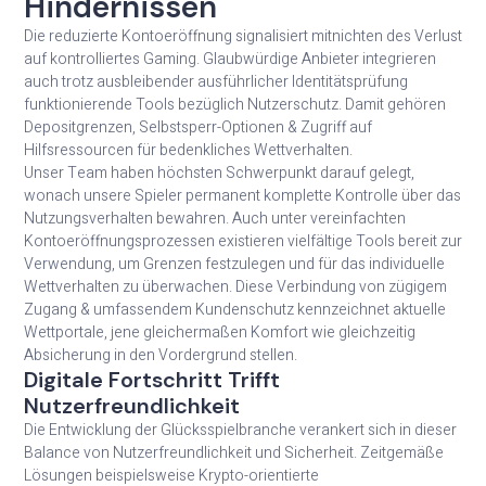
Hindernissen
Die reduzierte Kontoeröffnung signalisiert mitnichten des Verlust
auf kontrolliertes Gaming. Glaubwürdige Anbieter integrieren
auch trotz ausbleibender ausführlicher Identitätsprüfung
funktionierende Tools bezüglich Nutzerschutz. Damit gehören
Depositgrenzen, Selbstsperr-Optionen & Zugriff auf
Hilfsressourcen für bedenkliches Wettverhalten.
Unser Team haben höchsten Schwerpunkt darauf gelegt,
wonach unsere Spieler permanent komplette Kontrolle über das
Nutzungsverhalten bewahren. Auch unter vereinfachten
Kontoeröffnungsprozessen existieren vielfältige Tools bereit zur
Verwendung, um Grenzen festzulegen und für das individuelle
Wettverhalten zu überwachen. Diese Verbindung von zügigem
Zugang & umfassendem Kundenschutz kennzeichnet aktuelle
Wettportale, jene gleichermaßen Komfort wie gleichzeitig
Absicherung in den Vordergrund stellen.
Digitale Fortschritt Trifft
Nutzerfreundlichkeit
Die Entwicklung der Glücksspielbranche verankert sich in dieser
Balance von Nutzerfreundlichkeit und Sicherheit. Zeitgemäße
Lösungen beispielsweise Krypto-orientierte