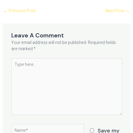
←
Previous Post
Next Post
→
Leave A Comment
Your email address will not be published.
Required fields
are marked
*
Type
here..
Name*
Save my