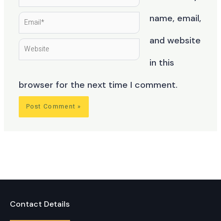
name, email,
Email*
and website
Website
in this
browser for the next time I comment.
Contact Details