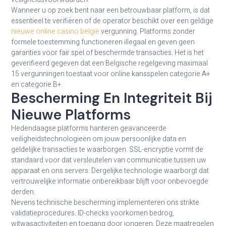
Wanneer u op zoek bent naar een betrouwbaar platform, is dat
essentieel te verifiëren of de operator beschikt over een geldige
nieuwe online casino belgië
vergunning. Platforms zonder
formele toestemming functioneren illegaal en geven geen
garanties voor fair spel of beschermde transacties. Het is het
geverifieerd gegeven dat een Belgische regelgeving maximaal
15 vergunningen toestaat voor online kansspelen categorie A+
en categorie B+.
Bescherming En Integriteit Bij
Nieuwe Platforms
Hedendaagse platforms hanteren geavanceerde
veiligheidstechnologieën om jouw persoonlijke data en
geldelijke transacties te waarborgen. SSL-encryptie vormt de
standaard voor dat versleutelen van communicatie tussen uw
apparaat en ons servers. Dergelijke technologie waarborgt dat
vertrouwelijke informatie onbereikbaar blijft voor onbevoegde
derden.
Nevens technische bescherming implementeren ons strikte
validatieprocedures. ID-checks voorkomen bedrog,
witwasactiviteiten en toegang door jongeren. Deze maatregelen