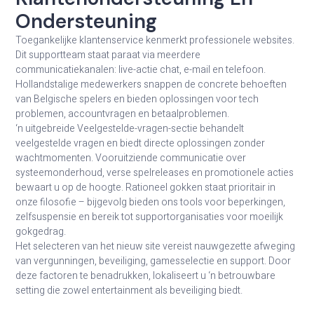
Ondersteuning
Toegankelijke klantenservice kenmerkt professionele websites.
Dit supportteam staat paraat via meerdere
communicatiekanalen: live-actie chat, e-mail en telefoon.
Hollandstalige medewerkers snappen de concrete behoeften
van Belgische spelers en bieden oplossingen voor tech
problemen, accountvragen en betaalproblemen.
‘n uitgebreide Veelgestelde-vragen-sectie behandelt
veelgestelde vragen en biedt directe oplossingen zonder
wachtmomenten. Vooruitziende communicatie over
systeemonderhoud, verse spelreleases en promotionele acties
bewaart u op de hoogte. Rationeel gokken staat prioritair in
onze filosofie – bijgevolg bieden ons tools voor beperkingen,
zelfsuspensie en bereik tot supportorganisaties voor moeilijk
gokgedrag.
Het selecteren van het nieuw site vereist nauwgezette afweging
van vergunningen, beveiliging, gamesselectie en support. Door
deze factoren te benadrukken, lokaliseert u ‘n betrouwbare
setting die zowel entertainment als beveiliging biedt.