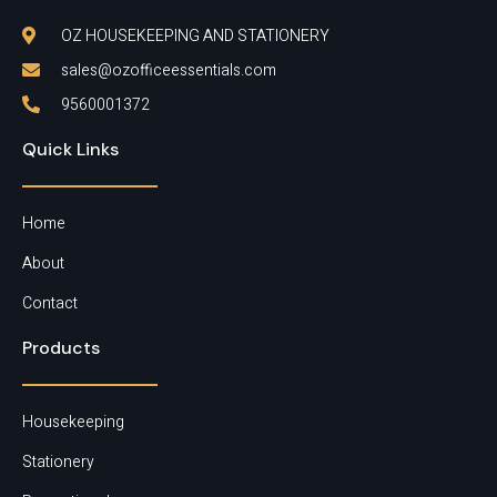
OZ HOUSEKEEPING AND STATIONERY
sales@ozofficeessentials.com
9560001372
Quick Links
Home
About
Contact
Products
Housekeeping
Stationery