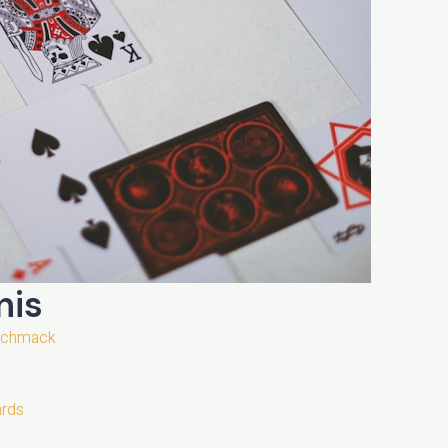
nis
eschmack
ards