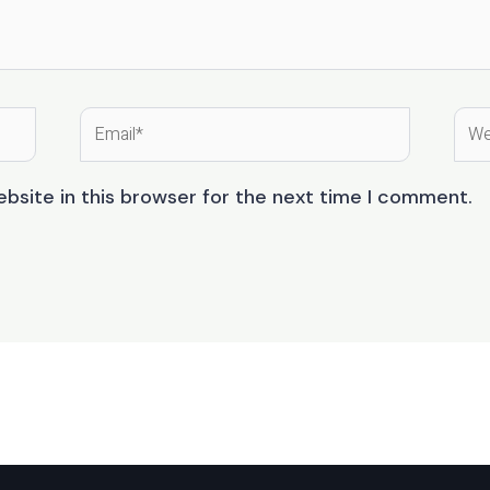
Email*
Web
bsite in this browser for the next time I comment.