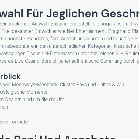
wahl Für Jeglichen Gesc
eeindruckende Auswahl zusammengestellt, die sogar anspruchsvol
e Titel bekannter Entwickler wie Net Entertainment, Pragmatic Pl
ren höchste Standards, faire Auszahlungsquoten und neuartige S
sich insbesondere in den unterschiedlichen Kategorien: klassisc
ohingegen Tischspiel-Enthusiasten unter zahlreichen 21-, Roulet
nseres Live-Casino-Bereich, jener authentische Stimmung durch pr
rblick
es wie Megaways-Mechanik, Cluster Pays und Halten & Win
 nostalgische Momente
en Dealern rund um die die Uhr
nnen
n
erne Formate