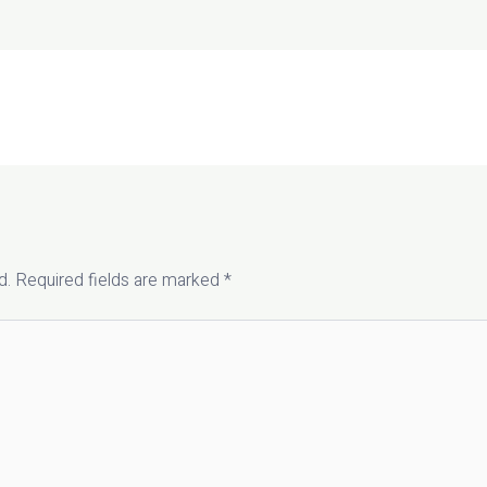
d.
Required fields are marked
*