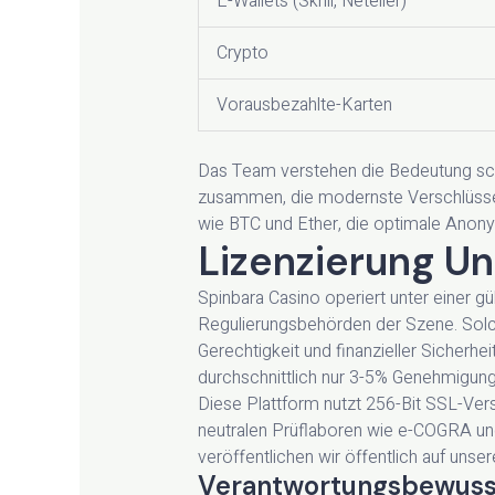
E-Wallets (Skrill, Neteller)
Crypto
Vorausbezahlte-Karten
Das Team verstehen die Bedeutung schne
zusammen, die modernste Verschlüssel
wie BTC und Ether, die optimale Anony
Lizenzierung U
Spinbara Casino operiert unter einer g
Regulierungsbehörden der Szene. Solche
Gerechtigkeit und finanzieller Sicherh
durchschnittlich nur 3-5% Genehmigun
Diese Plattform nutzt 256-Bit SSL-Vers
neutralen Prüflaboren wie e-COGRA und 
veröffentlichen wir öffentlich auf unse
Verantwortungsbewuss