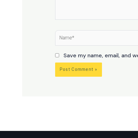
Name*
Save my name, email, and we