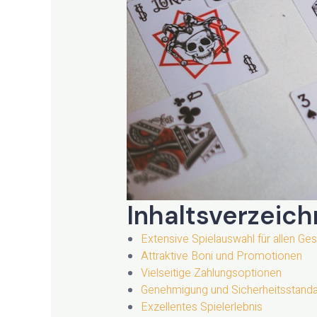
Inhaltsverzeich
Extensive Spielauswahl für allen G
Attraktive Boni und Promotionen
Vielseitige Zahlungsoptionen
Genehmigung und Sicherheitsstand
Exzellentes Spielerlebnis