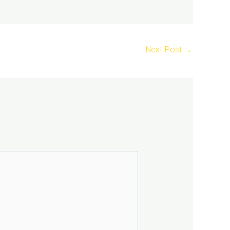
Next Post
→