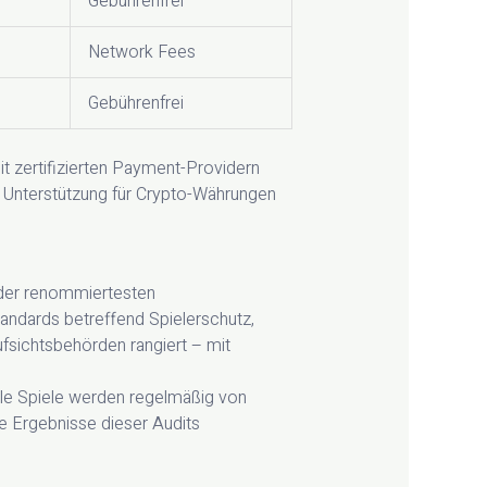
Gebührenfrei
Network Fees
Gebührenfrei
t zertifizierten Payment-Providern
Unterstützung für Crypto-Währungen
r der renommiertesten
tandards betreffend Spielerschutz,
ufsichtsbehörden rangiert – mit
Alle Spiele werden regelmäßig von
ne Ergebnisse dieser Audits