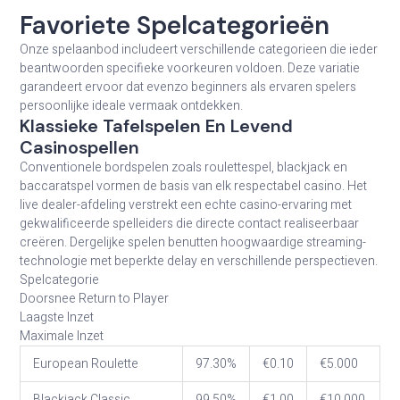
Favoriete Spelcategorieën
Onze spelaanbod includeert verschillende categorieen die ieder
beantwoorden specifieke voorkeuren voldoen. Deze variatie
garandeert ervoor dat evenzo beginners als ervaren spelers
persoonlijke ideale vermaak ontdekken.
Klassieke Tafelspelen En Levend
Casinospellen
Conventionele bordspelen zoals roulettespel, blackjack en
baccaratspel vormen de basis van elk respectabel casino. Het
live dealer-afdeling verstrekt een echte casino-ervaring met
gekwalificeerde spelleiders die directe contact realiseerbaar
creëren. Dergelijke spelen benutten hoogwaardige streaming-
technologie met beperkte delay en verschillende perspectieven.
Spelcategorie
Doorsnee Return to Player
Laagste Inzet
Maximale Inzet
European Roulette
97.30%
€0.10
€5.000
Blackjack Classic
99.50%
€1.00
€10.000