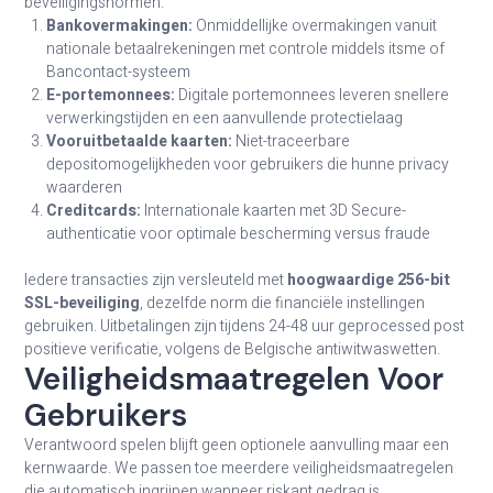
beveiligingsnormen.
Bankovermakingen:
Onmiddellijke overmakingen vanuit
nationale betaalrekeningen met controle middels itsme of
Bancontact-systeem
E-portemonnees:
Digitale portemonnees leveren snellere
verwerkingstijden en een aanvullende protectielaag
Vooruitbetaalde kaarten:
Niet-traceerbare
depositomogelijkheden voor gebruikers die hunne privacy
waarderen
Creditcards:
Internationale kaarten met 3D Secure-
authenticatie voor optimale bescherming versus fraude
Iedere transacties zijn versleuteld met
hoogwaardige 256-bit
SSL-beveiliging
, dezelfde norm die financiële instellingen
gebruiken. Uitbetalingen zijn tijdens 24-48 uur geprocessed post
positieve verificatie, volgens de Belgische antiwitwaswetten.
Veiligheidsmaatregelen Voor
Gebruikers
Verantwoord spelen blijft geen optionele aanvulling maar een
kernwaarde. We passen toe meerdere veiligheidsmaatregelen
die automatisch ingrijpen wanneer riskant gedrag is