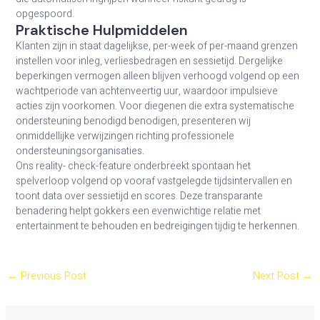
opgespoord.
Praktische Hulpmiddelen
Klanten zijn in staat dagelijkse, per-week of per-maand grenzen
instellen voor inleg, verliesbedragen en sessietijd. Dergelijke
beperkingen vermogen alleen blijven verhoogd volgend op een
wachtperiode van achtenveertig uur, waardoor impulsieve
acties zijn voorkomen. Voor diegenen die extra systematische
ondersteuning benodigd benodigen, presenteren wij
onmiddellijke verwijzingen richting professionele
ondersteuningsorganisaties.
Ons reality- check-feature onderbreekt spontaan het
spelverloop volgend op vooraf vastgelegde tijdsintervallen en
toont data over sessietijd en scores. Deze transparante
benadering helpt gokkers een evenwichtige relatie met
entertainment te behouden en bedreigingen tijdig te herkennen.
←
Previous Post
Next Post
→