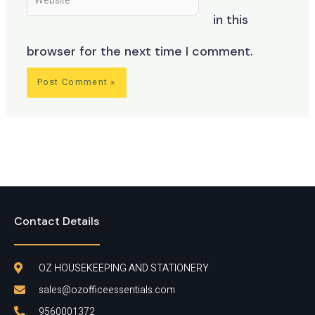
in this
browser for the next time I comment.
Contact Details
OZ HOUSEKEEPING AND STATIONERY
sales@ozofficeessentials.com
9560001372