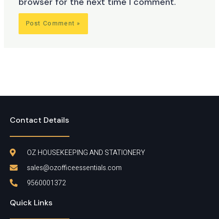
browser for the next time I comment.
Contact Details
OZ HOUSEKEEPING AND STATIONERY
sales@ozofficeessentials.com
9560001372
Quick Links