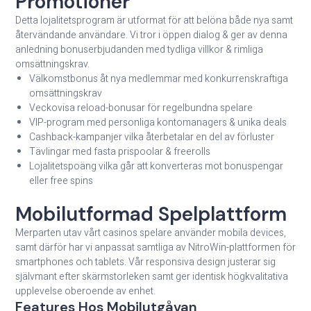
Promotioner
Detta lojalitetsprogram är utformat för att belöna både nya samt
återvändande användare. Vi tror i öppen dialog & ger av denna
anledning bonuserbjudanden med tydliga villkor & rimliga
omsättningskrav.
Välkomstbonus åt nya medlemmar med konkurrenskraftiga
omsättningskrav
Veckovisa reload-bonusar för regelbundna spelare
VIP-program med personliga kontomanagers & unika deals
Cashback-kampanjer vilka återbetalar en del av förluster
Tävlingar med fasta prispoolar & freerolls
Lojalitetspoäng vilka går att konverteras mot bonuspengar
eller free spins
Mobilutformad Spelplattform
Merparten utav vårt casinos spelare använder mobila devices,
samt därför har vi anpassat samtliga av NitroWin-plattformen för
smartphones och tablets. Vår responsiva design justerar sig
självmant efter skärmstorleken samt ger identisk högkvalitativa
upplevelse oberoende av enhet.
Features Hos Mobilutgåvan