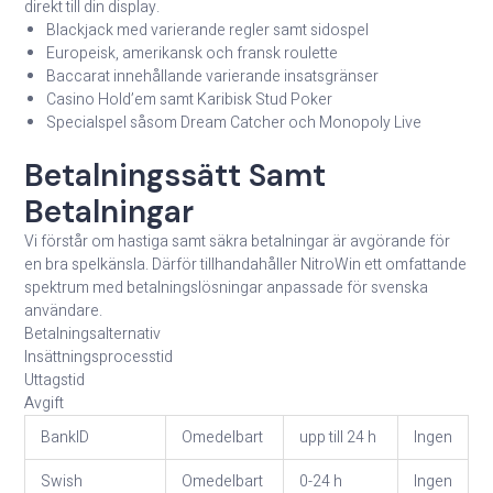
direkt till din display.
Blackjack med varierande regler samt sidospel
Europeisk, amerikansk och fransk roulette
Baccarat innehållande varierande insatsgränser
Casino Hold’em samt Karibisk Stud Poker
Specialspel såsom Dream Catcher och Monopoly Live
Betalningssätt Samt
Betalningar
Vi förstår om hastiga samt säkra betalningar är avgörande för
en bra spelkänsla. Därför tillhandahåller NitroWin ett omfattande
spektrum med betalningslösningar anpassade för svenska
användare.
Betalningsalternativ
Insättningsprocesstid
Uttagstid
Avgift
BankID
Omedelbart
upp till 24 h
Ingen
Swish
Omedelbart
0-24 h
Ingen