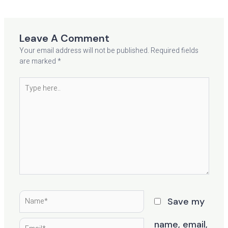
Leave A Comment
Your email address will not be published.
Required fields
are marked
*
Type
here..
Name*
Save my
name, email,