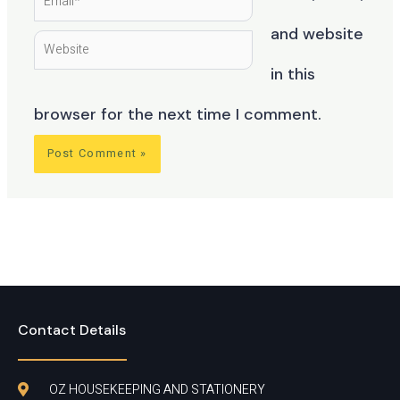
Email*
and website
Website
in this
browser for the next time I comment.
Contact Details
OZ HOUSEKEEPING AND STATIONERY