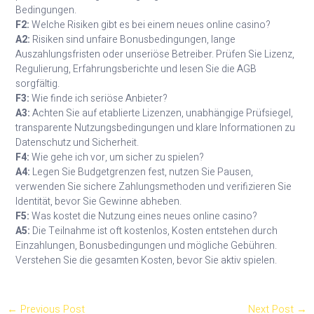
Bedingungen.
F2:
Welche Risiken gibt es bei einem neues online casino?
A2:
Risiken sind unfaire Bonusbedingungen, lange
Auszahlungsfristen oder unseriöse Betreiber. Prüfen Sie Lizenz,
Regulierung, Erfahrungsberichte und lesen Sie die AGB
sorgfältig.
F3:
Wie finde ich seriöse Anbieter?
A3:
Achten Sie auf etablierte Lizenzen, unabhängige Prüfsiegel,
transparente Nutzungsbedingungen und klare Informationen zu
Datenschutz und Sicherheit.
F4:
Wie gehe ich vor, um sicher zu spielen?
A4:
Legen Sie Budgetgrenzen fest, nutzen Sie Pausen,
verwenden Sie sichere Zahlungsmethoden und verifizieren Sie
Identität, bevor Sie Gewinne abheben.
F5:
Was kostet die Nutzung eines neues online casino?
A5:
Die Teilnahme ist oft kostenlos, Kosten entstehen durch
Einzahlungen, Bonusbedingungen und mögliche Gebühren.
Verstehen Sie die gesamten Kosten, bevor Sie aktiv spielen.
←
Previous Post
Next Post
→