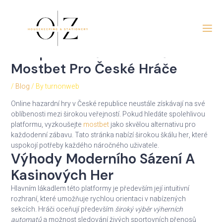
Skip
to
content
Kompletní Průvodce Světem
Mostbet Pro České Hráče
/
Blog
/ By
turnonweb
Online hazardní hry v České republice neustále získávají na své
oblíbenosti mezi širokou veřejností. Pokud hledáte spolehlivou
platformu, vyzkoušejte
mostbet
jako skvělou alternativu pro
každodenní zábavu. Tato stránka nabízí širokou škálu her, které
uspokojí potřeby každého náročného uživatele.
Výhody Moderního Sázení A
Kasinových Her
Hlavním lákadlem této platformy je především její intuitivní
rozhraní, které umožňuje rychlou orientaci v nabízených
sekcích. Hráči oceňují především
široký výběr výherních
automatů
a možnost sledování živých sportovních přenosů