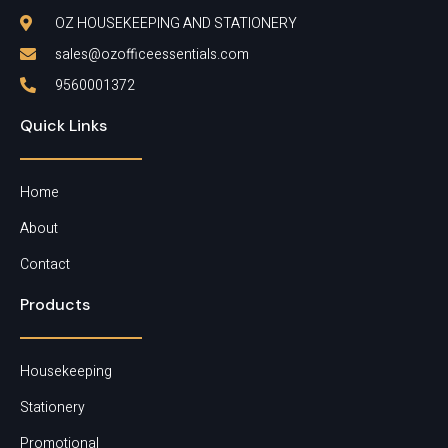
OZ HOUSEKEEPING AND STATIONERY
sales@ozofficeessentials.com
9560001372
Quick Links
Home
About
Contact
Products
Housekeeping
Stationery
Promotional