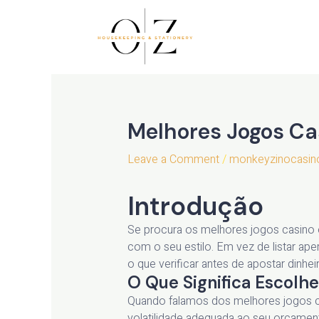
Skip
to
content
Melhores Jogos Ca
Leave a Comment
/
monkeyzinocasin
Introdução
Se procura os melhores jogos casino on
com o seu estilo. Em vez de listar ap
o que verificar antes de apostar dinheir
O Que Significa Escolh
Quando falamos dos melhores jogos ca
volatilidade adequada ao seu orçament