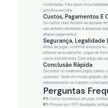
controladas. Para quem foca habilida
uma boa escolha.
Custos, Pagamentos E
Os custos reais incluem as apostas fe
use dinheiro destinado a despesas ess
atrasar pagamentos.
Segurança, Legalidade 
Antes de jogar, confirme a licença do
informe-se localmente. Jogue de forma
como investimento. Este artigo não sub
Conclusão Rápida
Encontrar os melhores jogos casino on
operador. Teste em modo gratuito, def
entretenimento se mantém controlado
Perguntas Freq
P1:
Como reconheço um jogo confiável
R1:
Procure por RTP divulgado, justiç