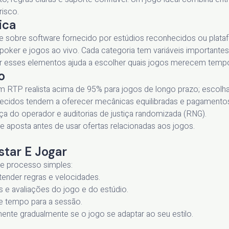
risco.
ica
 sobre software fornecido por estúdios reconhecidos ou platafo
, poker e jogos ao vivo. Cada categoria tem variáveis importantes
er esses elementos ajuda a escolher quais jogos merecem tempo
o
om RTP realista acima de 95% para jogos de longo prazo; escolha 
ecidos tendem a oferecer mecânicas equilibradas e pagamento
ça do operador e auditorias de justiça randomizada (RNG).
de aposta antes de usar ofertas relacionadas aos jogos.
star E Jogar
ste processo simples:
tender regras e velocidades.
s e avaliações do jogo e do estúdio.
e tempo para a sessão.
te gradualmente se o jogo se adaptar ao seu estilo.