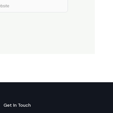
site
Get In Touch