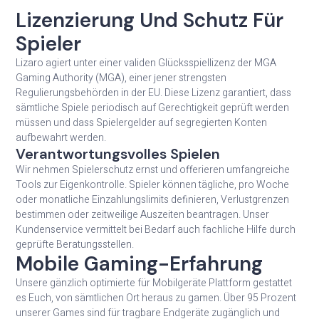
Lizenzierung Und Schutz Für
Spieler
Lizaro agiert unter einer validen Glücksspiellizenz der MGA
Gaming Authority (MGA), einer jener strengsten
Regulierungsbehörden in der EU. Diese Lizenz garantiert, dass
sämtliche Spiele periodisch auf Gerechtigkeit geprüft werden
müssen und dass Spielergelder auf segregierten Konten
aufbewahrt werden.
Verantwortungsvolles Spielen
Wir nehmen Spielerschutz ernst und offerieren umfangreiche
Tools zur Eigenkontrolle. Spieler können tägliche, pro Woche
oder monatliche Einzahlungslimits definieren, Verlustgrenzen
bestimmen oder zeitweilige Auszeiten beantragen. Unser
Kundenservice vermittelt bei Bedarf auch fachliche Hilfe durch
geprüfte Beratungsstellen.
Mobile Gaming-Erfahrung
Unsere gänzlich optimierte für Mobilgeräte Plattform gestattet
es Euch, von sämtlichen Ort heraus zu gamen. Über 95 Prozent
unserer Games sind für tragbare Endgeräte zugänglich und