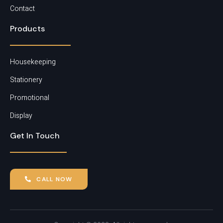
Contact
Products
Housekeeping
Stationery
Promotional
Display
Get In Touch
CALL NOW