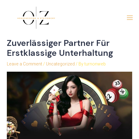
Skip
to
content
Lizaro Casino – Euer
Zuverlässiger Partner Für
Erstklassige Unterhaltung
Leave a Comment
/
Uncategorized
/ By
turnonweb