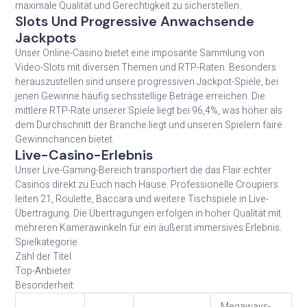
maximale Qualität und Gerechtigkeit zu sicherstellen.
Slots Und Progressive Anwachsende
Jackpots
Unser Online-Casino bietet eine imposante Sammlung von
Video-Slots mit diversen Themen und RTP-Raten. Besonders
herauszustellen sind unsere progressiven Jackpot-Spiele, bei
jenen Gewinne häufig sechsstellige Beträge erreichen. Die
mittlere RTP-Rate unserer Spiele liegt bei 96,4%, was höher als
dem Durchschnitt der Branche liegt und unseren Spielern faire
Gewinnchancen bietet.
Live-Casino-Erlebnis
Unser Live-Gaming-Bereich transportiert die das Flair echter
Casinos direkt zu Euch nach Hause. Professionelle Croupiers
leiten 21, Roulette, Baccara und weitere Tischspiele in Live-
Übertragung. Die Übertragungen erfolgen in hoher Qualität mit
mehreren Kamerawinkeln für ein äußerst immersives Erlebnis.
Spielkategorie
Zahl der Titel
Top-Anbieter
Besonderheit
Megaways-