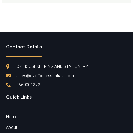
Contact Details
OZ HOUSEKEEPING AND STATIONERY
sales@ozofficeessentials.com
9560001372
Quick Links
Home
About