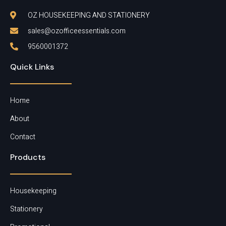
OZ HOUSEKEEPING AND STATIONERY
sales@ozofficeessentials.com
9560001372
Quick Links
Home
About
Contact
Products
Housekeeping
Stationery