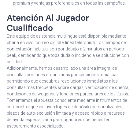
premium y ventajas preferenciales en todas las campañas.
Atención Al Jugador
Cualificado
Este equipo de asistencia multilingüe está disponible mediante
charla en vivo, correo digital y línea telefónica. Los tiempos de
contestación habitual son por debajo a 2 minutos en período
peak, certificando que toda duda o incidencia se solucione con
agilidad.
Adicionalmente, hemos desarrollado una área integral de
consultas comunes organizadas por secciones temáticas,
permitiendo que descubras resoluciones inmediatas a las
consultas más frecuentes sobre cargas, verificación de cuenta,
condiciones de wagering y funciones particulares de los títulos.
Fomentamos el apuesta consciente mediante instrumentos de
autocontrol que incluyen topes de depósito personalizables,
plazos de auto-exclusión limitada y acceso rápido a recursos
de ayuda especializada para jugadores que necesiten
asesoramiento especializada.