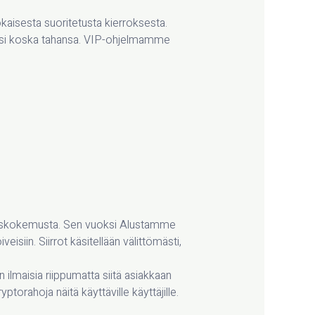
kaisesta suoritetusta kierroksesta.
aksi koska tahansa. VIP-ohjelmamme
akaskokemusta. Sen vuoksi Alustamme
siin. Siirrot käsitellään välittömästi,
 ilmaisia riippumatta siitä asiakkaan
orahoja näitä käyttäville käyttäjille.