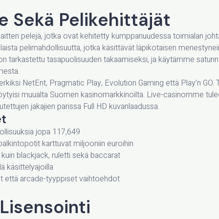
 Sekä Pelikehittäjät
aitten pelejä, jotka ovat kehitetty kumppanuudessa toimialan johta
laista pelimahdollisuutta, jotka käsittävät läpikotaisen menesty
n tarkastettu tasapuolisuuden takaamiseksi, ja käytämme satunna
mesta.
iksi NetEnt, Pragmatic Play, Evolution Gaming että Play’n GO.
ei löytyisi muualta Suomen kasinomarkkinoilta. Live-casinomme tulee
tettujen jakajien parissa Full HD kuvanlaadussa.
et
llisuuksia jopa 117,649
palkintopotit karttuvat miljooniin euroihin
 kuin blackjack, ruletti sekä baccarat
ä käsittelyajoilla
dit että arcade-tyyppiset vaihtoehdot
Lisensointi