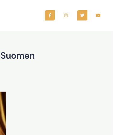
F
I
T
Y
a
n
w
o
c
s
i
u
e
t
t
t
b
a
t
u
o
g
e
b
o
r
r
e
k
a
-
m
f
a Suomen