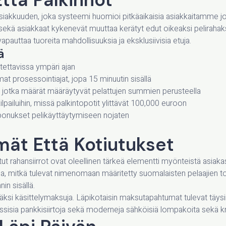
siakkuuden, joka systeemi huomioi pitkäaikaisia asiakkaitamme jo
sekä asiakkaat kykenevät muuttaa kerätyt edut oikeaksi pelirah
ki vapauttaa tuoreita mahdollisuuksia ja eksklusiivisia etuja.
ä
ettavissa ympäri ajan
 prosessointiajat, jopa 15 minuutin sisällä
 jotka määrät määräytyvät pelattujen summien perusteella
ilpailuihin, missä palkintopotit ylittävät 100,000 euroon
 bonukset pelikäyttäytymiseen nojaten
t Että Kotiutukset
t rahansiirrot ovat oleellinen tärkeä elementti myönteistä asi
a, mitkä tulevat nimenomaan määritetty suomalaisten pelaajien toivei
in sisällä.
isäksi käsittelymaksuja. Läpikotaisin maksutapahtumat tulevat täysin
isia pankkisiirtoja sekä moderneja sähköisiä lompakoita sekä krypt