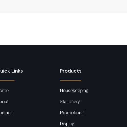
uick Links
Products
ome
Housekeeping
bout
Stationery
ontact
Promotional
Display