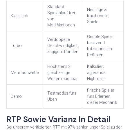
Standard-
Neulinge &
Spielablauf frei
Klassisch
traditionelle
von
Spieler
Modifikationen
Geübte Spieler
Verdoppelte
besitzend
Turbo
Geschwindigkeit,
blitzschnellen
zügigere Runden
Reflexen
Höchstens 3
Kalkuliert
Mehrfachwette
gleichzeitige
agierende
Wetten machbar
Highroller
Frische Spieler
Testmodus fürs
Demo
fürs Erlernen
Üben
dieser Mechanik
RTP Sowie Varianz In Detail
Bei unserem verifizierten RTP mit 97% zählen unser Spiel zu der