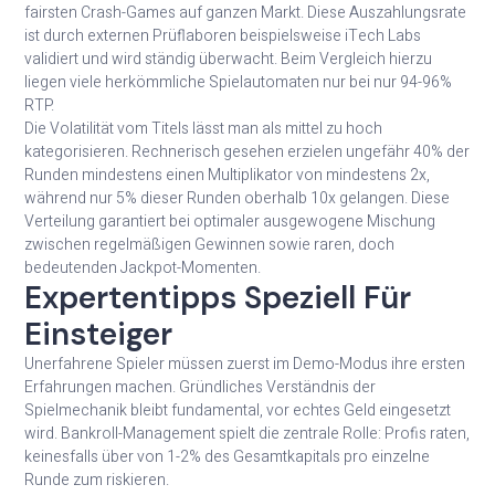
fairsten Crash-Games auf ganzen Markt. Diese Auszahlungsrate
ist durch externen Prüflaboren beispielsweise iTech Labs
validiert und wird ständig überwacht. Beim Vergleich hierzu
liegen viele herkömmliche Spielautomaten nur bei nur 94-96%
RTP.
Die Volatilität vom Titels lässt man als mittel zu hoch
kategorisieren. Rechnerisch gesehen erzielen ungefähr 40% der
Runden mindestens einen Multiplikator von mindestens 2x,
während nur 5% dieser Runden oberhalb 10x gelangen. Diese
Verteilung garantiert bei optimaler ausgewogene Mischung
zwischen regelmäßigen Gewinnen sowie raren, doch
bedeutenden Jackpot-Momenten.
Expertentipps Speziell Für
Einsteiger
Unerfahrene Spieler müssen zuerst im Demo-Modus ihre ersten
Erfahrungen machen. Gründliches Verständnis der
Spielmechanik bleibt fundamental, vor echtes Geld eingesetzt
wird. Bankroll-Management spielt die zentrale Rolle: Profis raten,
keinesfalls über von 1-2% des Gesamtkapitals pro einzelne
Runde zum riskieren.