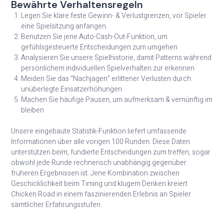
Bewährte Verhaltensregeln
Legen Sie klare feste Gewinn- & Verlustgrenzen, vor Spieler
eine Spielsitzung anfangen
Benutzen Sie jene Auto-Cash-Out-Funktion, um
gefühlsgesteuerte Entscheidungen zum umgehen
Analysieren Sie unsere Spielhistorie, damit Patterns während
persönlichem individuellen Spielverhalten zur erkennen
Meiden Sie das “Nachjagen” erlittener Verlusten durch
unüberlegte Einsatzerhöhungen
Machen Sie häufige Pausen, um aufmerksam & vernünftig im
bleiben
Unsere eingebaute Statistik-Funktion liefert umfassende
Informationen über alle vorigen 100 Runden. Diese Daten
unterstützen beim, fundierte Entscheidungen zum treffen, sogar
obwohl jede Runde rechnerisch unabhängig gegenüber
früheren Ergebnissen ist. Jene Kombination zwischen
Geschicklichkeit beim Timing und klugem Denken kreiert
Chicken Road in einem faszinierenden Erlebnis an Spieler
sämtlicher Erfahrungsstufen.