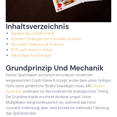
Inhaltsverzeichnis
Spielprinzip und Mechanik
Erprobte Strategien um maximale Gewinne
Spezielle Funktionen & Features
RTP und Varianz in Detail
Ratschläge für Einsteiger
Grundprinzip Und Mechanik
Dieses Spiel basiert auf einem innovativen modernen
wegweisenden Crash-Game-Konzept, wobei dem unser mutiges
Huhn seine gefährliche Straße bewältigen muss. Mit
Chicken
Road Slot
verbinden wir Nervenkitzel mit strategischem Timing.
Die Grundmechanik erscheint denkbar simpel: Unser
Multiplikator steigt kontinuierlich an, während das Huhn
vorwärts fortbewegt, aber stets könnte ein nahendes Fahrzeug
das Spiel beenden.