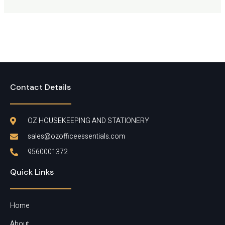
Contact Details
OZ HOUSEKEEPING AND STATIONERY
sales@ozofficeessentials.com
9560001372
Quick Links
Home
About