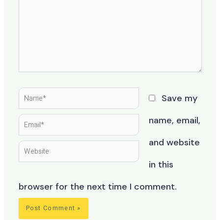
here..
Name*
Save my
name, email,
Email*
and website
Website
in this
browser for the next time I comment.