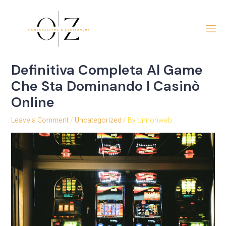
Skip
to
content
Chicken Road: La Guida
Definitiva Completa Al Game
Che Sta Dominando I Casinò
Online
Leave a Comment
/
Uncategorized
/ By
turnonweb