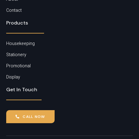
Contact
Products
Housekeeping
Stationery
Promotional
Display
Get In Touch
CALL NOW