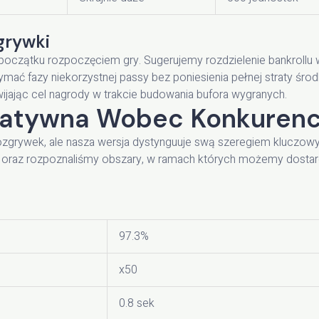
grywki
 początku rozpoczęciem gry. Sugerujemy rozdzielenie bankroll
ać fazy niekorzystnej passy bez poniesienia pełnej straty środ
jając cel nagrody w trakcie budowania bufora wygranych.
ratywna Wobec Konkurenc
rozgrywek, ale nasza wersja dystynguuje swą szeregiem kluczow
 oraz rozpoznaliśmy obszary, w ramach których możemy dostar
97.3%
x50
0.8 sek