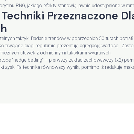
orytmu RNG, jakiego efekty stanowią jawnie udostępnione w rama
echniki Przeznaczone Dl
ch
telnych taktyk. Badanie trendów w poprzednich 50 turach potra
ko trwające ciągi regularnie prezentują agregację wartości. Zast
omicznych stawek z odmiennymi taktykami wygranych.
odę “hedge betting” – pierwszy zakład zachowawczy (x2) pełnią
ki zysk. Ta technika równoważy wyniki, pomimo iż redukuje m