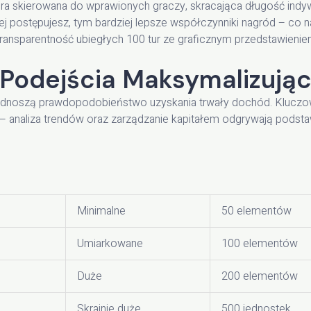
ra skierowana do wprawionych graczy, skracająca długość indyw
ej postępujesz, tym bardziej lepsze współczynniki nagród – co 
ransparentność ubiegłych 100 tur ze graficznym przedstawieni
Podejścia Maksymalizując
odnoszą prawdopodobieństwo uzyskania trwały dochód. Kluczowe 
u – analiza trendów oraz zarządzanie kapitałem odgrywają podst
Minimalne
50 elementów
Umiarkowane
100 elementów
Duże
200 elementów
Skrajnie duże
500 jednostek