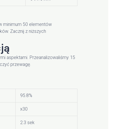
u w minimum 50 elementów
ków. Zacznij z niższych
ją
ymi aspektami. Przeanalizowaliśmy 15
czyć przewagę.
95.8%
x30
2.3 sek