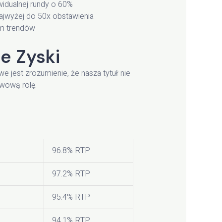
idualnej rundy o 60%
najwyżej do 50x obstawienia
em trendów
e Zyski
jest zrozumienie, że nasza tytuł nie
awową rolę.
96.8% RTP
97.2% RTP
95.4% RTP
94.1% RTP