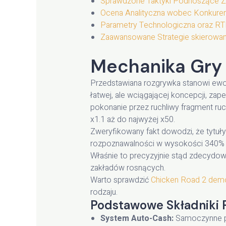
Sprawdzone Taktyki Podnoszące Z
Ocena Analityczna wobec Konkure
Parametry Technologiczna oraz R
Zaawansowane Strategie skierowa
Mechanika Gry 
Przedstawiana rozgrywka stanowi ewo
łatwej, ale wciągającej koncepcji, za
pokonanie przez ruchliwy fragment ru
x1.1 aż do najwyżej x50.
Zweryfikowany fakt dowodzi, że tytuł
rozpoznawalności w wysokości 340% w
Właśnie to precyzyjnie stąd zdecydow
zakładów rosnących.
Warto sprawdzić
Chicken Road 2 dem
rodzaju.
Podstawowe Składniki 
System Auto-Cash:
Samoczynne pr