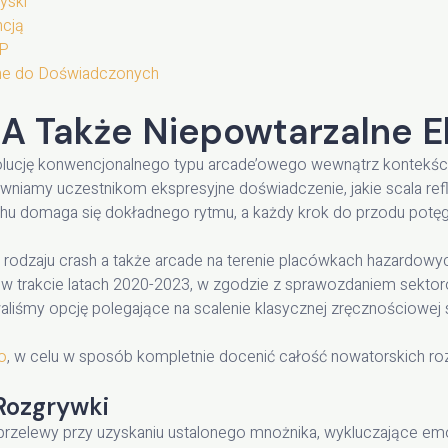
yski
ncją
TP
ne do Doświadczonych
A Także Niepowtarzalne 
lucję konwencjonalnego typu arcade’owego wewnątrz kontekści
pewniamy uczestnikom ekspresyjne doświadczenie, jakie scala refl
chu domaga się dokładnego rytmu, a każdy krok do przodu potę
y rodzaju crash a także arcade na terenie placówkach hazardowy
 trakcie latach 2020-2023, w zgodzie z sprawozdaniem sekto
aliśmy opcję polegające na scalenie klasycznej zręcznościowe
o
, w celu w sposób kompletnie docenić całość nowatorskich ro
Rozgrywki
zelewy przy uzyskaniu ustalonego mnożnika, wykluczające em