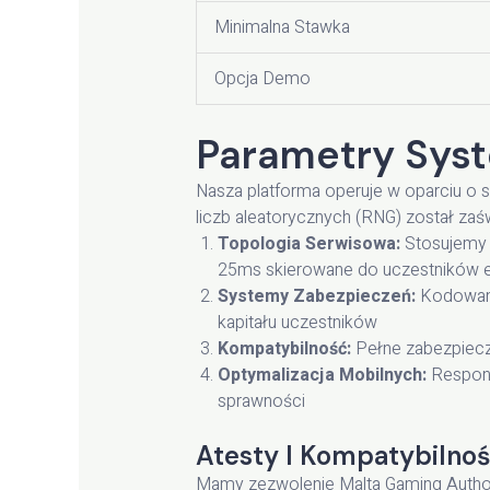
Minimalna Stawka
Opcja Demo
Parametry Sys
Nasza platforma operuje w oparciu o 
liczb aleatorycznych (RNG) został za
Topologia Serwisowa:
Stosujemy z
25ms skierowane do uczestników e
Systemy Zabezpieczeń:
Kodowanie
kapitału uczestników
Kompatybilność:
Pełne zabezpiecz
Optymalizacja Mobilnych:
Respons
sprawności
Atesty I Kompatybilno
Mamy zezwolenie Malta Gaming Author