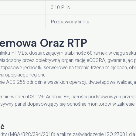
0.10 PLN
Pozbawiony limitu
temowa Oraz RTP
silniku HTML5, dostarczającym stabilność 60 ramek w ciągu seku
świadczony przez obiektywną organizację eCOGRA, gwarantując 
apasowe jednostki serwerowe na terenie trzech miejscach, obn
uropejskiego regionu
 AES-256 odnośnie wszelkich operacji, dwuetapowa walidacja,
enie wobec iOS 12+, Android 8+, całości podstawowych przeg
ywny panel dopasowujący się odnośnie monitorów w zakresie od
ść
ity (MGA/B2C/394/2018) a także zaświadczenie ISO 27001 dla