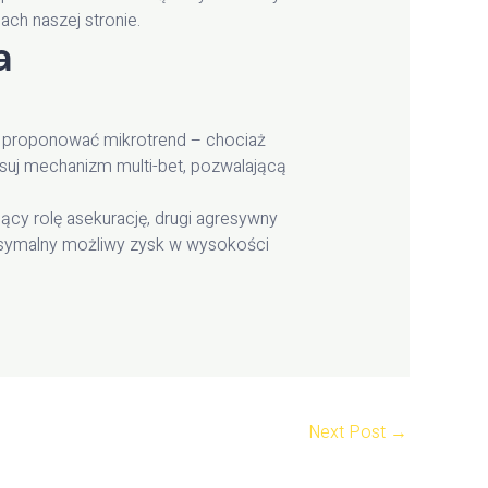
ch naszej stronie.
a
fi proponować mikrotrend – chociaż
osuj mechanizm multi-bet, pozwalającą
cy rolę asekurację, drugi agresywny
aksymalny możliwy zysk w wysokości
Next Post
→