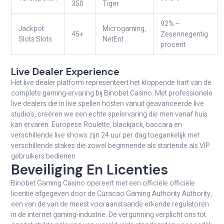
350
Tiger
92% –
Jackpot
Microgaming,
45+
Zesennegentig
Slots Slots
NetEnt
procent
Live Dealer Experience
Het live dealer platform representeert het kloppende hart van de
complete gaming-ervaring bij Binobet Casino. Met professionele
live dealers die in live spellen hosten vanuit geavanceerde live
studio’s, creëren we een echte spelervaring die men vanaf huis
kan ervaren. Europese Roulette, blackjack, baccara en
verschillende live shows zijn 24 uur per dag toegankelijk met
verschillende stakes die zowel beginnende als startende als VIP
gebruikers bedienen.
Beveiliging En Licenties
Binobet Gaming Casino opereert met een officiële officiële
licentie afgegeven door de Curacao Gaming Authority Authority,
een van de van de meest vooraanstaande erkende regulatoren
in de internet gaming-industrie. De vergunning verplicht ons tot