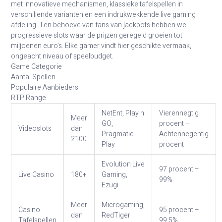
met innovatieve mechanismen, klassieke tafelspellen in
verschillende varianten en een indrukwekkende live gaming
afdeling. Ten behoeve van fans van jackpots hebben we
progressieve slots waar de prijzen geregeld groeien tot
miljoenen euro’s. Elke gamer vindt hier geschikte vermaak,
ongeacht niveau of speelbudget.
Game Categorie
Aantal Spellen
Populaire Aanbieders
RTP Range
NetEnt, Play n
Vierennegtig
Meer
GO,
procent –
Videoslots
dan
Pragmatic
Achtennegentig
2100
Play
procent
Evolution Live
97 procent –
Live Casino
180+
Gaming,
99%
Ezugi
Meer
Microgaming,
Casino
95 procent –
dan
RedTiger
Tafelspellen
99.5%