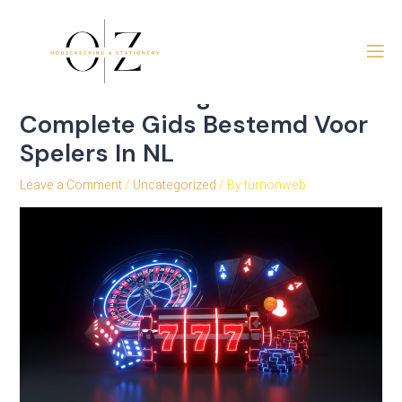
Skip
to
content
Binobet Gaming Casino:
Complete Gids Bestemd Voor
Spelers In NL
Leave a Comment
/
Uncategorized
/ By
turnonweb