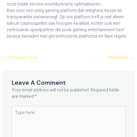
onze totale service voortdurend te optimaliseren.
Kies voor een veilig gaming platform dat veiligheid, keuze en
transparantie samenvoegt. Op ons platform treft je niet alleen
talloze casinospellen van hoogste kwaliteit, echter ook een
vertrouwde speelpartner die jouw gaming entertainment heel
serieus benadert met gecertificeerde platforms en faire regels.
←
Previous Post
Next Post
→
Leave A Comment
Your email address will not be published.
Required fields
are marked
*
Type
here..