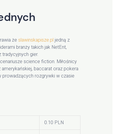
rednych
rawia że
slawinskapisze.pl
jedną z
derami branży takich jak NetEnt,
 tradycyjnych gier.
cenariusze science fiction. Miłośnicy
az amerykańskiej, baccarat oraz pokera
rów prowadzących rozgrywki w czasie
0.10 PLN