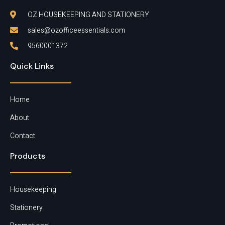
OZ HOUSEKEEPING AND STATIONERY
sales@ozofficeessentials.com
9560001372
Quick Links
Home
About
Contact
Products
Housekeeping
Stationery