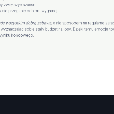
by zwiększyć szanse.
 nie przegapić odbioru wygranej.
zede wszystkim dobrą zabawą
, a nie sposobem na regularne zar
e, wyznaczając sobie stały budżet na losy. Dzięki temu emocje
 wyniku końcowego.