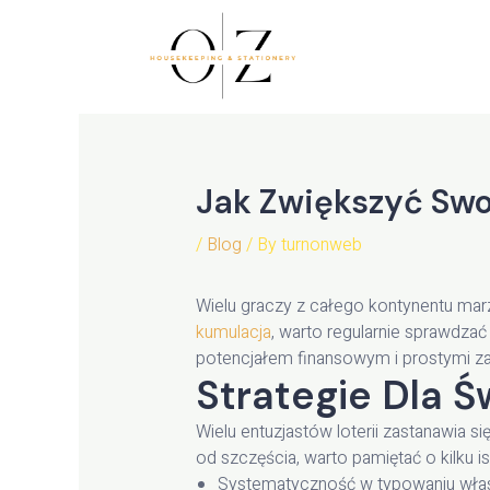
Skip
to
content
Jak Zwiększyć Swoj
/
Blog
/ By
turnonweb
Wielu graczy z całego kontynentu marzy
kumulacja
, warto regularnie sprawdza
potencjałem finansowym i prostymi z
Strategie Dla 
Wielu entuzjastów loterii zastanawia 
od szczęścia, warto pamiętać o kilku 
Systematyczność w typowaniu włas