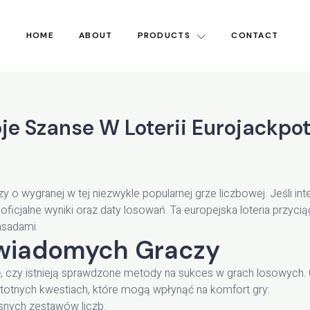
HOME
ABOUT
PRODUCTS
CONTACT
e Szanse W Loterii Eurojackpo
 o wygranej w tej niezwykle popularnej grze liczbowej. Jeśli int
ć oficjalne wyniki oraz daty losowań. Ta europejska loteria prz
asadami.
Świadomych Graczy
się, czy istnieją sprawdzone metody na sukces w grach losowych
istotnych kwestiach, które mogą wpłynąć na komfort gry:
nych zestawów liczb.