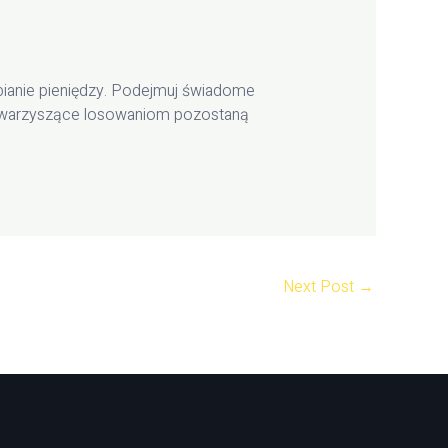
abianie pieniędzy. Podejmuj świadome
 towarzyszące losowaniom pozostaną
Next Post
→