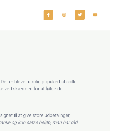
F
I
T
Y
a
n
w
o
c
s
i
u
e
t
t
t
b
a
t
u
o
g
e
b
o
r
r
e
k
a
-
m
f
t er blevet utrolig populært at spille
 klar ved skærmen for at følge de
gnet til at give store udbetalinger,
omtanke og kun satse beløb, man har råd