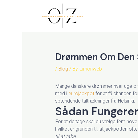
Skip
to
content
Drømmen Om Den St
/
Blog
/ By
turnonweb
Mange danskere drømmer hver uge om den
med i
eurojackpot
for at få chancen for
spændende taltrækninger fra Helsinki.
Sådan Fungerer 
For at deltage skal du vælge fem hovedt
hvilket er grunden til, at jackpotten of
til at tabe.