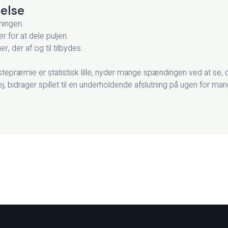
gelse
kningen.
 for at dele puljen.
 der af og til tilbydes.
tepræmie er statistisk lille, nyder mange spændingen ved at se, o
j, bidrager spillet til en underholdende afslutning på ugen for ma