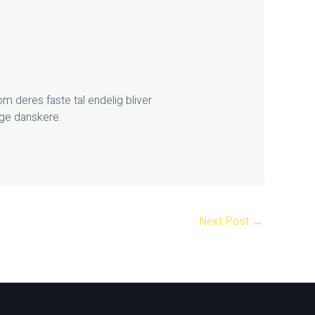
m deres faste tal endelig bliver
nge danskere.
Next Post
→