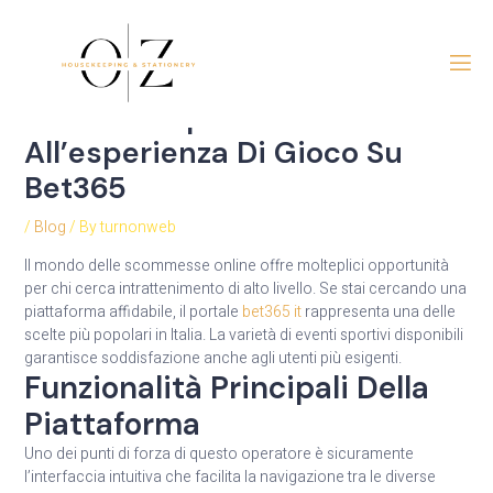
Skip
to
content
Guida Completa
All’esperienza Di Gioco Su
Bet365
/
Blog
/ By
turnonweb
Il mondo delle scommesse online offre molteplici opportunità
per chi cerca intrattenimento di alto livello. Se stai cercando una
piattaforma affidabile, il portale
bet365 it
rappresenta una delle
scelte più popolari in Italia. La varietà di eventi sportivi disponibili
garantisce soddisfazione anche agli utenti più esigenti.
Funzionalità Principali Della
Piattaforma
Uno dei punti di forza di questo operatore è sicuramente
l’interfaccia intuitiva che facilita la navigazione tra le diverse