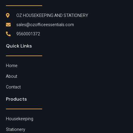
OZ HOUSEKEEPING AND STATIONERY
sales@ozofficeessentials.com
9560001372
Quick Links
Home
About
Contact
Products
Housekeeping
Stationery