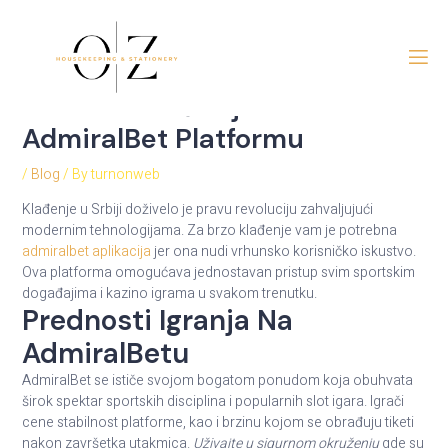
Skip
to
content
Iskustvo Klađenja Uz
AdmiralBet Platformu
/
Blog
/ By
turnonweb
Klađenje u Srbiji doživelo je pravu revoluciju zahvaljujući
modernim tehnologijama. Za brzo klađenje vam je potrebna
admiralbet aplikacija
jer ona nudi vrhunsko korisničko iskustvo.
Ova platforma omogućava jednostavan pristup svim sportskim
događajima i kazino igrama u svakom trenutku.
Prednosti Igranja Na
AdmiralBetu
AdmiralBet se ističe svojom bogatom ponudom koja obuhvata
širok spektar sportskih disciplina i popularnih slot igara. Igrači
cene stabilnost platforme, kao i brzinu kojom se obrađuju tiketi
nakon završetka utakmica.
Uživajte u sigurnom okruženju
gde su