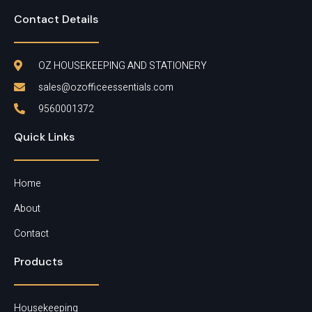
Contact Details
OZ HOUSEKEEPING AND STATIONERY
sales@ozofficeessentials.com
9560001372
Quick Links
Home
About
Contact
Products
Housekeeping