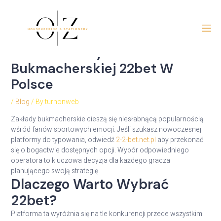
Skip
to
content
Analiza Oferty
Bukmacherskiej 22bet W
Polsce
/
Blog
/ By
turnonweb
Zakłady bukmacherskie cieszą się niesłabnącą popularnością
wśród fanów sportowych emocji. Jeśli szukasz nowoczesnej
platformy do typowania, odwiedź
2-2-bet.net.pl
aby przekonać
się o bogactwie dostępnych opcji. Wybór odpowiedniego
operatora to kluczowa decyzja dla każdego gracza
planującego swoją strategię.
Dlaczego Warto Wybrać
22bet?
Platforma ta wyróżnia się na tle konkurencji przede wszystkim